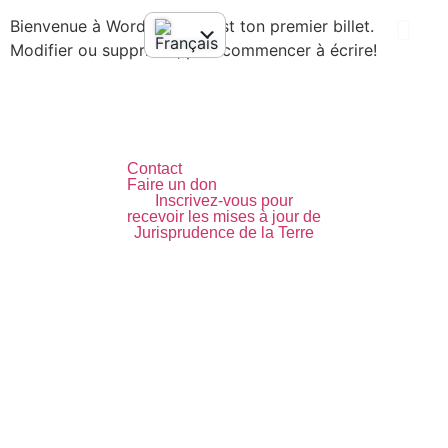
Bienvenue à WordPress. C'est ton premier billet.
Modifier ou supprimer, puis commencer à écrire!
Qui sommes-nous ?
Notre Pratique
Histoires inspiran
Soutenez-nous
Contact
Faire un don
Inscrivez-vous pour
recevoir les mises à jour de
Jurisprudence de la Terre