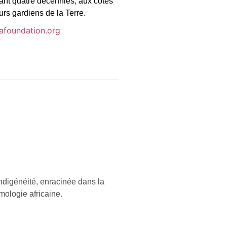
dant quatre décennies, aux côtés
urs gardiens de la Terre.
afoundation.org
indigénéité, enracinée dans la
mologie africaine.