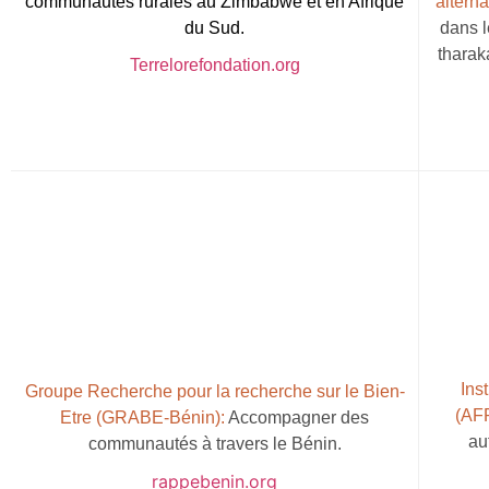
communautés rurales au Zimbabwe et en Afrique
alterna
du Sud.
dans l
tharak
Terrelorefondation.org
Inst
Groupe Recherche pour la recherche sur le Bien-
(AF
Etre (GRABE-Bénin):
Accompagner des
au
communautés à travers le Bénin.
rappebenin.org