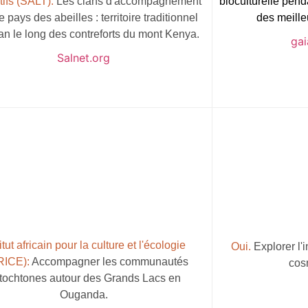
tifs (SALT):
Les clans d'accompagnement
bioculturelle pen
e pays des abeilles : territoire traditionnel
des meille
an le long des contreforts du mont Kenya.
gai
Salnet.org
itut africain pour la culture et l'écologie
Oui.
Explorer l'
RICE):
Accompagner les communautés
cos
tochtones autour des Grands Lacs en
Ouganda.